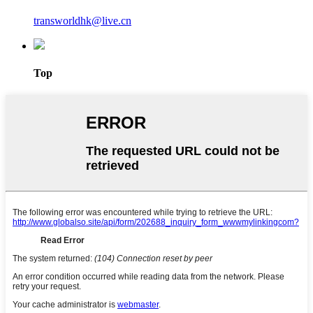
transworldhk@live.cn
Top