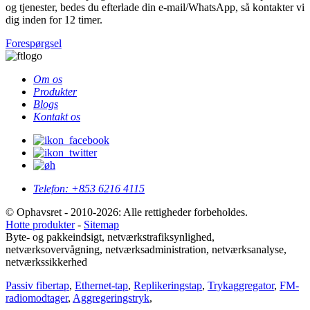
og tjenester, bedes du efterlade din e-mail/WhatsApp, så kontakter vi
dig inden for 12 timer.
Forespørgsel
Om os
Produkter
Blogs
Kontakt os
Telefon:
+853 6216 4115
© Ophavsret - 2010-2026: Alle rettigheder forbeholdes.
Hotte produkter
-
Sitemap
Byte- og pakkeindsigt, netværkstrafiksynlighed,
netværksovervågning, netværksadministration, netværksanalyse,
netværkssikkerhed
Passiv fibertap
,
Ethernet-tap
,
Replikeringstap
,
Trykaggregator
,
FM-
radiomodtager
,
Aggregeringstryk
,